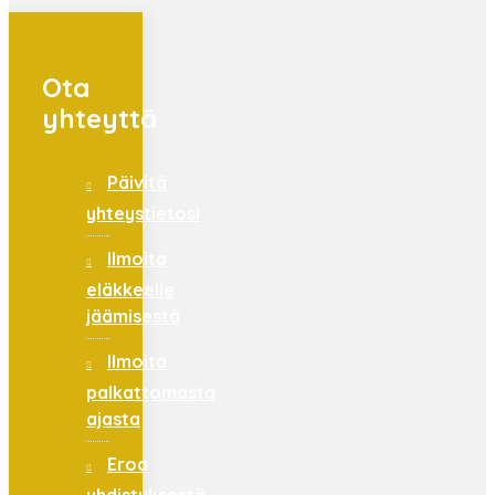
Ota
yhteyttä
Päivitä
yhteystietosi
Ilmoita
eläkkeelle
jäämisestä
Ilmoita
palkattomasta
ajasta
Eroa
yhdistyksestä