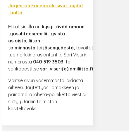
Järjestön Facebook-sivut löydät
täältä.
Mikäli sinulla on
kysyttävää omaan
työsuhteeseen liittyvistä
asioista,
liiton
toiminnasta
tai
jäsenyydestä,
tavoitat
työmarkkina-asiantuntija Sari Visurin
numerosta
040 519 3503
tai
sähköpostitse
sari.visuri(a)jamiliitto.fi
Valitse sivun vasemmasta laidasta
aiheesi. Täytettyäsi lomakkeen ja
painamalla lähetä-painiketta viestisi
siirtyy Jamin toimiston
käsiteltäväksi.