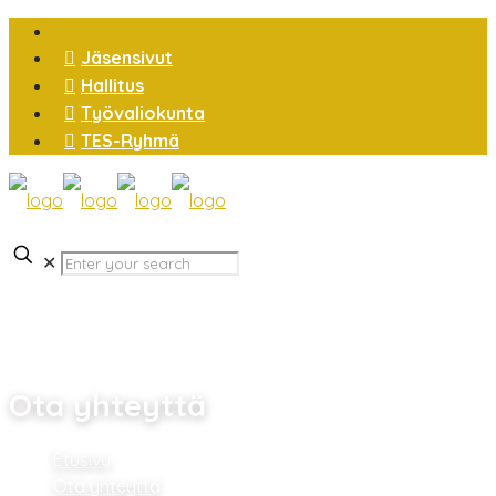
Jäsensivut
Hallitus
Työvaliokunta
TES-Ryhmä
✕
Ota yhteyttä
Etusivu
Ota yhteyttä