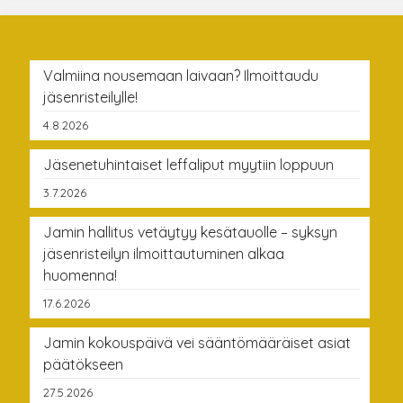
Valmiina nousemaan laivaan? Ilmoittaudu
jäsenristeilylle!
4.8.2026
Jäsenetuhintaiset leffaliput myytiin loppuun
3.7.2026
Jamin hallitus vetäytyy kesätauolle – syksyn
jäsenristeilyn ilmoittautuminen alkaa
huomenna!
17.6.2026
Jamin kokouspäivä vei sääntömääräiset asiat
päätökseen
27.5.2026