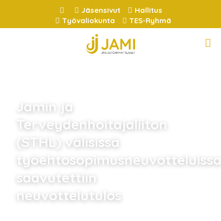
Jäsensivut
Hallitus
Työvaliokunta
TES-Ryhmä
Jamin ja
Terveydenhoitajaliiton
(STHL) välisissä
työehtosopimusneuvotteluiss
saavutettiin
neuvottelutulos