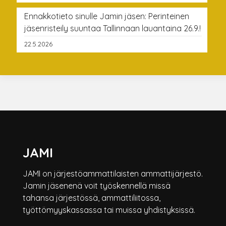
Ennakkotieto sinulle Jamin jäsen: Perinteinen
jäsenristeily suuntaa Tallinnaan lauantaina 26.9.!
22.5.2026
JAMI
JAMI on järjestöammattilaisten ammattijärjestö.
Jamin jäsenenä voit työskennellä missä
tahansa järjestössä, ammattiliitossa,
työttömyyskassassa tai muissa yhdistyksissä.