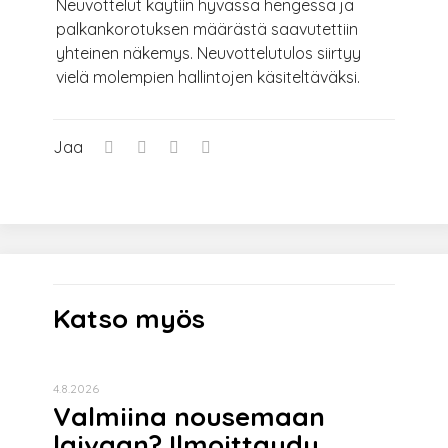
Neuvottelut käytiin hyvässä hengessä ja
palkankorotuksen määrästä saavutettiin
yhteinen näkemys. Neuvottelutulos siirtyy
vielä molempien hallintojen käsiteltäväksi.
Jaa
Katso myös
4.8.2026
Valmiina nousemaan
laivaan? Ilmoittaudu