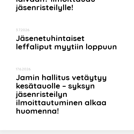
jäsenristeilylle!
3.7.2026
Jäsenetuhintaiset
leffaliput myytiin loppuun
17.6.2026
Jamin hallitus vetäytyy
kesätauolle – syksyn
jäsenristeilyn
ilmoittautuminen alkaa
huomenna!