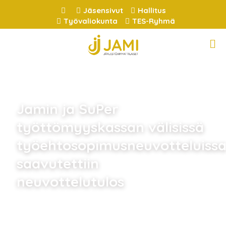
Jäsensivut
Hallitus
Työvaliokunta
TES-Ryhmä
Jamin ja SuPer
työttömyyskassan välisissä
työehtosopimusneuvotteluiss
saavutettiin
neuvottelutulos