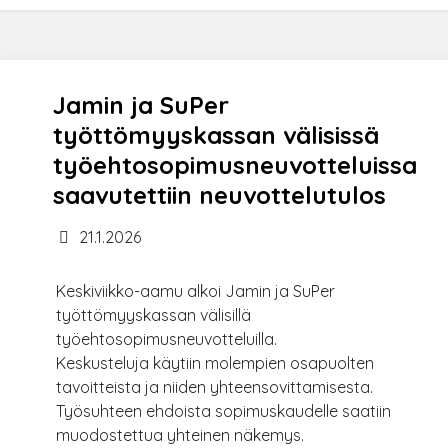
Jamin ja SuPer
työttömyyskassan välisissä
työehtosopimusneuvotteluissa
saavutettiin neuvottelutulos
21.1.2026
Keskiviikko-aamu alkoi Jamin ja SuPer
työttömyyskassan välisillä
työehtosopimusneuvotteluilla.
Keskusteluja käytiin molempien osapuolten
tavoitteista ja niiden yhteensovittamisesta.
Työsuhteen ehdoista sopimuskaudelle saatiin
muodostettua yhteinen näkemys.