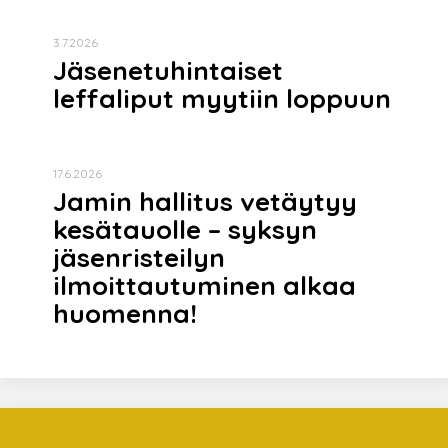
3.7.2026
Jäsenetuhintaiset
leffaliput myytiin loppuun
17.6.2026
Jamin hallitus vetäytyy
kesätauolle – syksyn
jäsenristeilyn
ilmoittautuminen alkaa
huomenna!