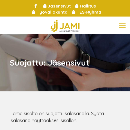
Jäsensivut
Hallitus
Työvaliokunta
TES-Ryhmä
Suojattu: Jäsensivut
Tämä sisältö on suojattu salasanalla. Syötä
salasana näyttääksesi sisällön.