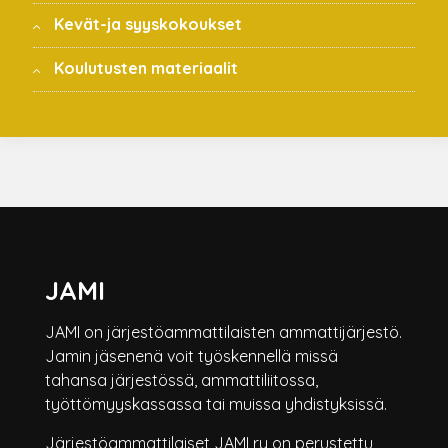
Kevät-ja syyskokoukset
Koulutusten materiaalit
JAMI
JAMI on järjestöammattilaisten ammattijärjestö.
Jamin jäsenenä voit työskennellä missä
tahansa järjestössä, ammattiliitossa,
työttömyyskassassa tai muissa yhdistyksissä.
Järjestöammattilaiset JAMI ry on perustettu