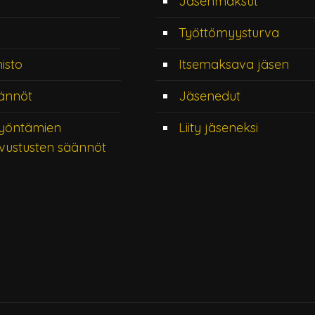
Jäsenmaksut
Työttömyysturva
misto
Itsemaksava jäsen
ännöt
Jäsenedut
yöntämien
Liity jäseneksi
vustusten säännöt