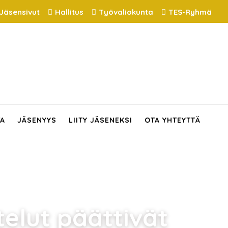
Jäsensivut
Hallitus
Työvaliokunta
TES-Ryhmä
TA
JÄSENYYS
LIITY JÄSENEKSI
OTA YHTEYTTÄ
elut päättivät