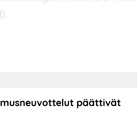
n
tosopimusneuvottelut päättivät perjantai-iltapäivän
imusneuvottelut päättivät