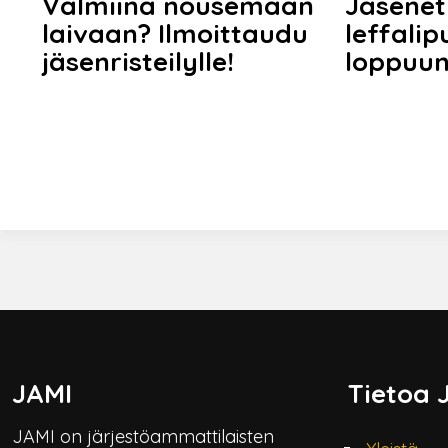
Valmiina nousemaan
Jäsenet
laivaan? Ilmoittaudu
leffalip
jäsenristeilylle!
loppuu
JAMI
Tietoa 
JAMI on järjestöammattilaisten