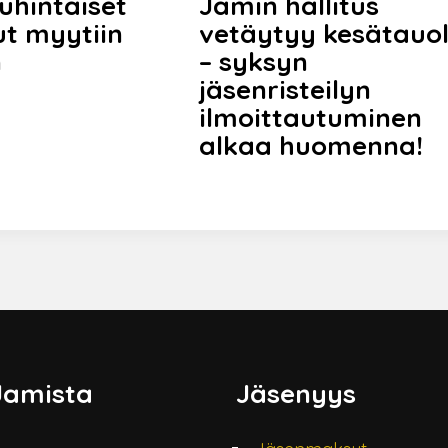
uhintaiset
Jamin hallitus
ut myytiin
vetäytyy kesätauol
n
– syksyn
jäsenristeilyn
ilmoittautuminen
alkaa huomenna!
Jamista
Jäsenyys