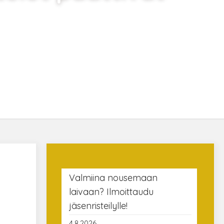
Valmiina nousemaan
laivaan? Ilmoittaudu
jäsenristeilylle!
4.8.2026