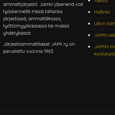
Yleistä
ammattijärjestö. Jamin jäsenenä voit
työskennellä missä tahansa
Hallinto
järjestössä, ammattiliitossa,
Liiton toi
työttömyyskassassa tai muissa
yhdistyksissä.
JAMIn sä
Järjestöammattilaiset JAMI ry on
JAMIN m
perustettu vuonna 1963.
koulutusa