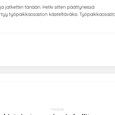
 jatkettiin tänään. Hetki sitten päättyneissä
iirtyy työpaikkaosaston käsiteltäväksi. Työpaikkaosast
17.6.2026