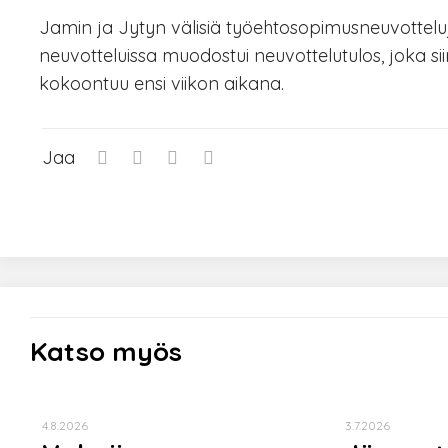
Jamin ja Jytyn välisiä työehtosopimusneuvotteluja
neuvotteluissa muodostui neuvottelutulos, joka s
kokoontuu ensi viikon aikana.
Jaa
Katso myös
4.8.2026
3.7.2026