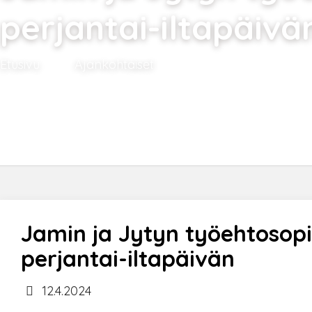
perjantai-iltapäivä
Etusivu
Ajankohtaiset
Jamin ja Jytyn työeh
Jamin ja Jytyn työehtosop
perjantai-iltapäivän
12.4.2024