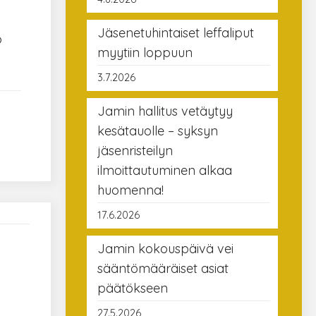
Jäsenetuhintaiset leffaliput
o
myytiin loppuun
3.7.2026
Jamin hallitus vetäytyy
kesätauolle – syksyn
jäsenristeilyn
ilmoittautuminen alkaa
huomenna!
17.6.2026
Jamin kokouspäivä vei
sääntömääräiset asiat
päätökseen
27.5.2026