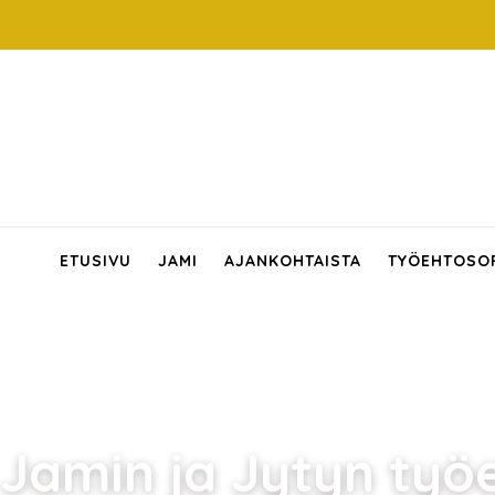
ETUSIVU
JAMI
AJANKOHTAISTA
TYÖEHTOSO
Jamin ja Jytyn työ