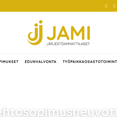
PIMUKSET
EDUNVALVONTA
TYÖPAIKKAOSASTOTOIMIN
ehtosopimusneuvott