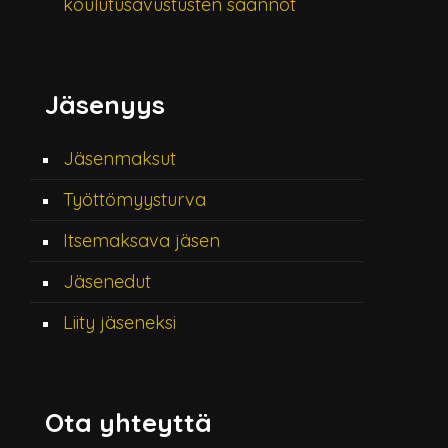
koulutusavustusten säännöt
Jäsenyys
Jäsenmaksut
Työttömyysturva
Itsemaksava jäsen
Jäsenedut
Liity jäseneksi
Ota yhteyttä