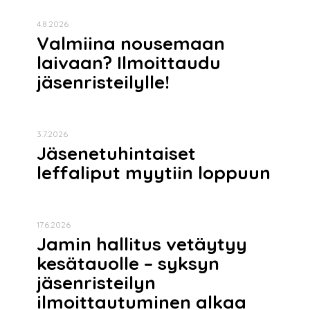
4.8.2026
Valmiina nousemaan
laivaan? Ilmoittaudu
jäsenristeilylle!
3.7.2026
Jäsenetuhintaiset
leffaliput myytiin loppuun
17.6.2026
Jamin hallitus vetäytyy
kesätauolle – syksyn
jäsenristeilyn
ilmoittautuminen alkaa