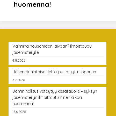
huomenna!
Valmiina nousemaan laivaan? Ilmoittaudu
jäsenristeilylle!
4.8.2026
Jäsenetuhintaiset leffaliput myytiin loppuun
3.7.2026
Jamin hallitus vetäytyy kesätauolle – syksyn
jäsenristeilyn ilmoittautuminen alkaa
huomenna!
17.6.2026