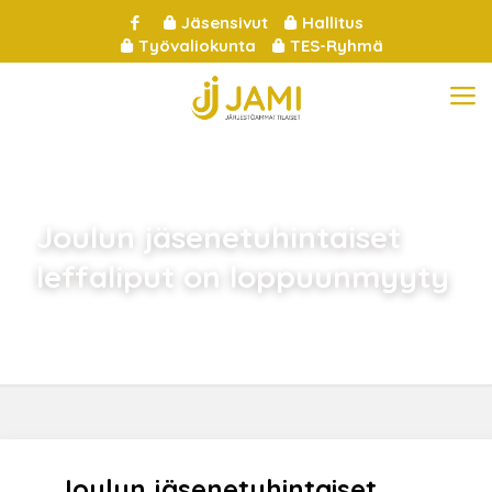
Jäsensivut
Hallitus
Työvaliokunta
TES-Ryhmä
Joulun jäsenetuhintaiset
leffaliput on loppuunmyyty
Joulun jäsenetuhintaiset