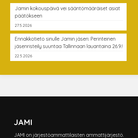
Jamin kokouspäivä vei sääntömääräiset asiat
päätökseen
27.5.2026
Ennakkotieto sinulle Jamin jäsen: Perinteinen
jäsenristeily suuntaa Tallinnaan lauantaina 26.9.!
22.5.2026
JAMI
JAMI on järjestöammattilaisten ammattijärjestö.