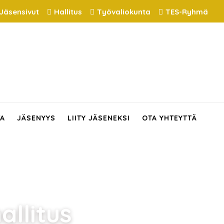
Jäsensivut
Hallitus
Työvaliokunta
TES-Ryhmä
TA
JÄSENYYS
LIITY JÄSENEKSI
OTA YHTEYTTÄ
allitus