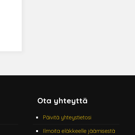
Ota yhteyttä
Päivitä yhteystietosi
Ilmoita eläkkeelle jäämisestä