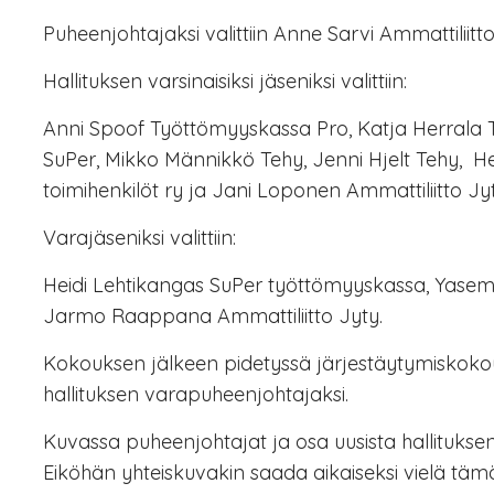
Puheenjohtajaksi valittiin Anne Sarvi Ammattiliitt
Hallituksen varsinaisiksi jäseniksi valittiin:
Anni Spoof Työttömyyskassa Pro, Katja Herrala
SuPer, Mikko Männikkö Tehy, Jenni Hjelt Tehy, H
toimihenkilöt ry ja Jani Loponen Ammattiliitto Jyt
Varajäseniksi valittiin:
Heidi Lehtikangas SuPer työttömyyskassa, Yasemin
Jarmo Raappana Ammattiliitto Jyty.
Kokouksen jälkeen pidetyssä järjestäytymiskokouk
hallituksen varapuheenjohtajaksi.
Kuvassa puheenjohtajat ja osa uusista hallituksen
Eiköhän yhteiskuvakin saada aikaiseksi vielä täm