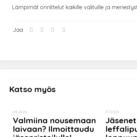
Lämpimät onnittelut kaikille valituille ja menesty
Jaa
Katso myös
4.8.2026
3.7.2026
Valmiina nousemaan
Jäsenet
laivaan? Ilmoittaudu
leffalip