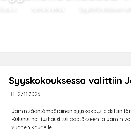
Etusivu
Ajankohtaiset
Syyskokouksessa valitt
Syyskokouksessa valittiin J
27.11.2025
Jamin sääntömääräinen syyskokous pidettiin tänä
Kulunut hallituskausi tuli päätökseen ja Jamiin va
vuoden kaudelle.