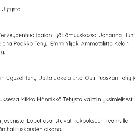
o Jytystä
 Terveydenhuoltoalan työttömyyskassa, Johanna Huht
elena Paakko Tehy, Emmi Ylijoki Ammattiliitto Kelan
y.
 Uguzel Tehy, Jutta Jokela Erto, Outi Puoskari Tehy j
sessa Mikko Männikkö Tehystä valittiin yksimielisesti
 jäsenistä. Loput osallistuivat kokoukseen Teamsilla.
än hallituskauden aikana.