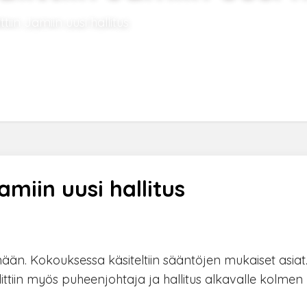
iin Jamiin uusi hallitus
amiin uusi hallitus
än. Kokouksessa käsiteltiin sääntöjen mukaiset asiat
littiin myös puheenjohtaja ja hallitus alkavalle kolmen