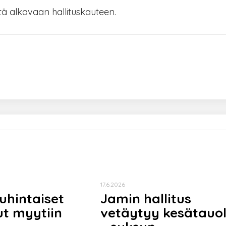
stä alkavaan hallituskauteen.
17.6.2026
uhintaiset
Jamin hallitus
ut myytiin
vetäytyy kesätauol