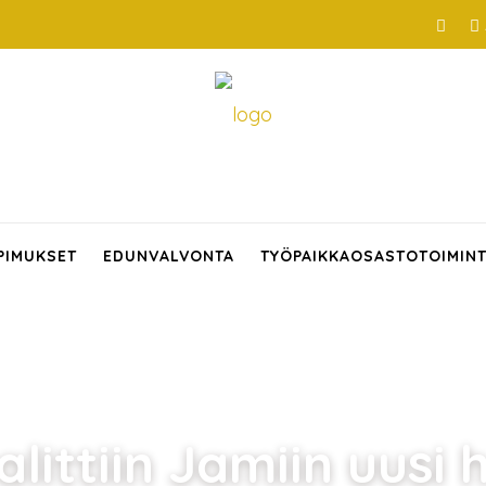
PIMUKSET
EDUNVALVONTA
TYÖPAIKKAOSASTOTOIMIN
ittiin Jamiin uusi h