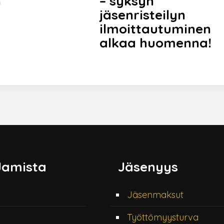
n
– syksyn
jäsenristeilyn
ilmoittautuminen
alkaa huomenna!
Jamista
Jäsenyys
Jäsenmaksut
Työttömyysturva