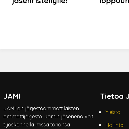
jäsenristeilylle!
loppuu
JAMI
Tietoa 
JAMI on järjestöammattilaisten
Yleistä
ammattijärjestö. Jamin jäsenenä voit
työskennellä missä tahansa
Hallinto