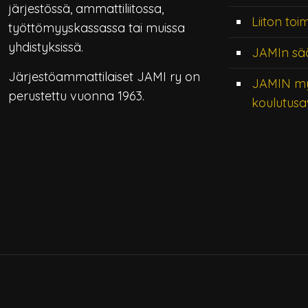
järjestössä, ammattiliitossa,
Liiton toi
työttömyyskassassa tai muissa
yhdistyksissä.
JAMIn sä
Järjestöammattilaiset JAMI ry on
JAMIN m
perustettu vuonna 1963.
koulutusa