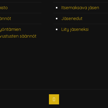
misto
Itsemaksava jäsen
ännöt
Jäsenedut
yöntämien
Liity jäseneksi
vustusten säännöt