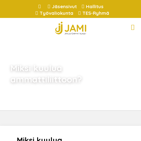
Jäsensivut
Hallitus
Työvaliokunta
TES-Ryhmä
Miksi kuulua
ammattiliittoon?
Miksi kuulua