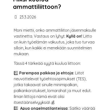
ammattiliittoon?
23.3.2026
Moni miettii, onko ammattiliiton jäsenmaksulle
vastinetta. Vastaus on lyhyt:
Kyllä on!
Liitto
on kuin työelämän vakuutus, joka tuo turvaa
silloin, kun kaikki ei menekään suunnitelmien
mukaan.
Tässä 4 tärkeää syytä kuulua liittoon:
1️⃣
Parempaa palkkaa ja ehtoja:
Liitot
neuvottelevat työehtosopimukset (TES),
jotka takaavat sinulle minimipalkan,
palkankorotukset, lomarahat ja muut edut.
Ilman liittoja nämä eivät olisi
itsestäänselvyyksiä! 💰
2️⃣
Apua ongelmatilanteissa:
Saitko väärää