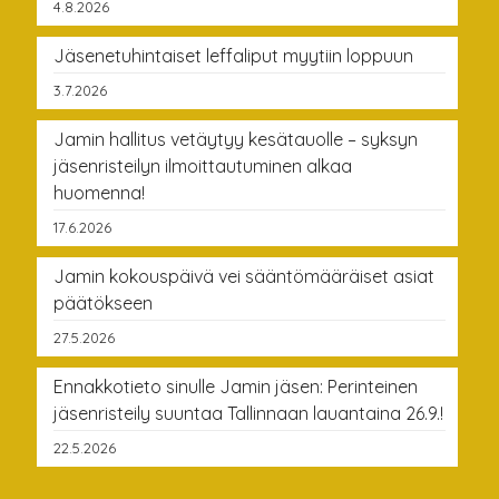
4.8.2026
Jäsenetuhintaiset leffaliput myytiin loppuun
3.7.2026
Jamin hallitus vetäytyy kesätauolle – syksyn
jäsenristeilyn ilmoittautuminen alkaa
huomenna!
17.6.2026
Jamin kokouspäivä vei sääntömääräiset asiat
päätökseen
27.5.2026
Ennakkotieto sinulle Jamin jäsen: Perinteinen
jäsenristeily suuntaa Tallinnaan lauantaina 26.9.!
22.5.2026