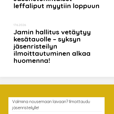
leffaliput myytiin loppuun
17.6.2026
Jamin hallitus vetäytyy
kesätauolle – syksyn
jäsenristeilyn
ilmoittautuminen alkaa
huomenna!
Valmiina nousemaan laivaan? Ilmoittaudu
jäsenristeilylle!