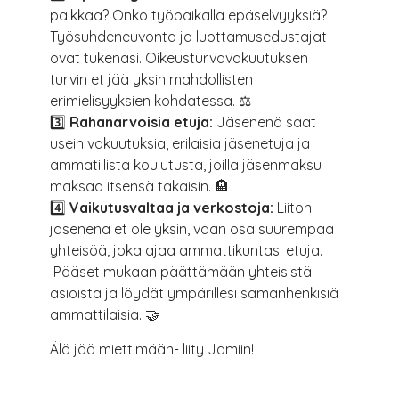
palkkaa? Onko työpaikalla epäselvyyksiä?
Työsuhdeneuvonta ja luottamusedustajat
ovat tukenasi. Oikeusturvavakuutuksen
turvin et jää yksin mahdollisten
erimielisyyksien kohdatessa. ⚖️
3️⃣
Rahanarvoisia etuja:
Jäsenenä saat
usein vakuutuksia, erilaisia jäsenetuja ja
ammatillista koulutusta, joilla jäsenmaksu
maksaa itsensä takaisin. 🏨
4️⃣
Vaikutusvaltaa ja verkostoja:
Liiton
jäsenenä et ole yksin, vaan osa suurempaa
yhteisöä, joka ajaa ammattikuntasi etuja.
Pääset mukaan päättämään yhteisistä
asioista ja löydät ympärillesi samanhenkisiä
ammattilaisia. 🤝
Älä jää miettimään- liity Jamiin!