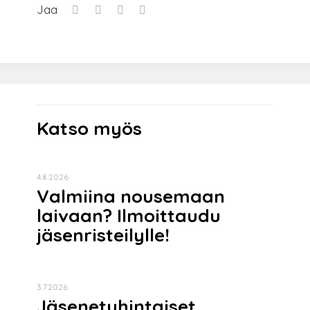
Jaa
Katso myös
4.8.2026
Valmiina nousemaan
laivaan? Ilmoittaudu
jäsenristeilylle!
3.7.2026
Jäsenetuhintaiset